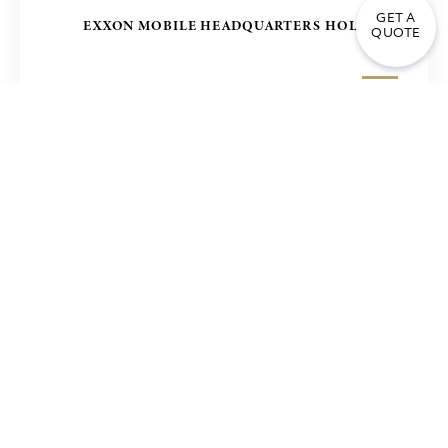
GET A
EXXON MOBILE HEADQUARTERS HOLLAND
QUOTE
مبنى المكاتب في مانيلا – مشروع زولينج ZUELLING ،
الفلبين
PIRAEUS BANK ATHENS