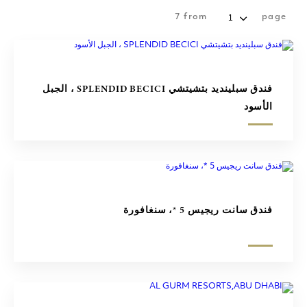
7
from
page
فندق سبلينديد بتشيتشي SPLENDID BECICI ، الجبل
الأسود
فندق سانت ريجيس 5 *، سنغافورة