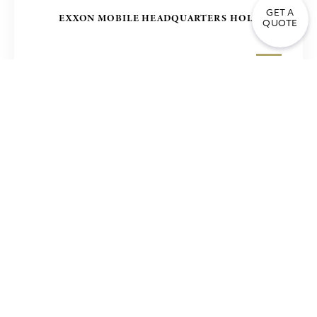
GET A
EXXON MOBILE HEADQUARTERS HOLLAND
QUOTE
مبنى المكاتب في مانيلا – مشروع زولينج ZUELLING ،
الفلبين
PIRAEUS BANK ATHENS