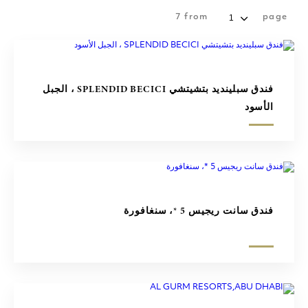
7
from
page
فندق سبلينديد بتشيتشي SPLENDID BECICI ، الجبل
الأسود
فندق سانت ريجيس 5 *، سنغافورة