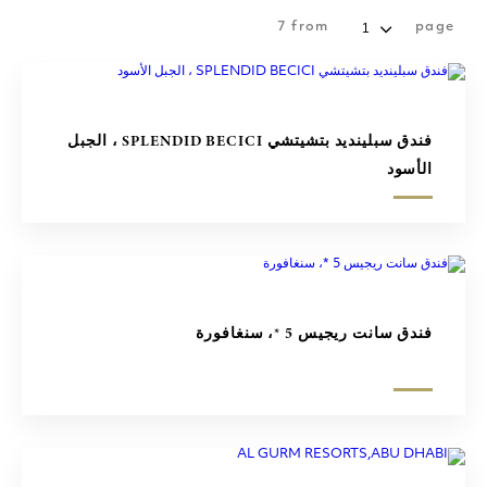
7
from
page
فندق سبلينديد بتشيتشي SPLENDID BECICI ، الجبل
الأسود
فندق سانت ريجيس 5 *، سنغافورة