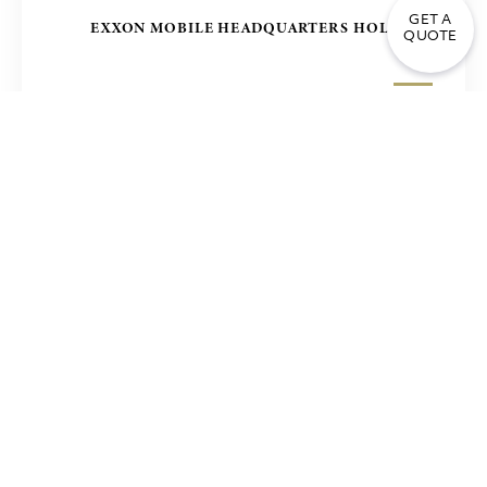
GET A
EXXON MOBILE HEADQUARTERS HOLLAND
QUOTE
مبنى المكاتب في مانيلا – مشروع زولينج ZUELLING ،
الفلبين
PIRAEUS BANK ATHENS