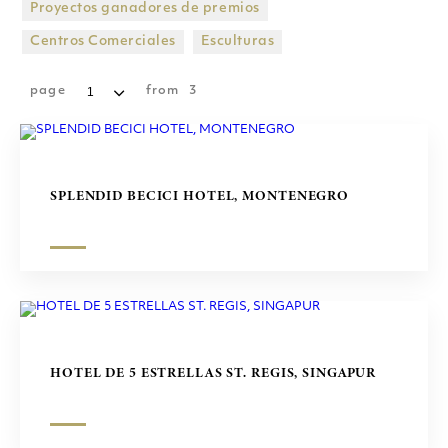
Butterfly Mármol
Proyectos ganadores de premios
CENTROS COMERCIALES
Centros Comerciales
Esculturas
Heraclea White
ESCULTURAS
page
from
3
SPLENDID BECICI HOTEL, MONTENEGRO
HOTEL DE 5 ESTRELLAS ST. REGIS, SINGAPUR