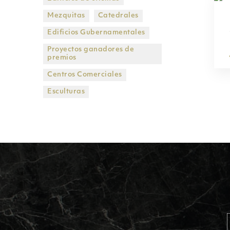
Mezquitas
Catedrales
Edificios Gubernamentales
Proyectos ganadores de
premios
Centros Comerciales
Esculturas