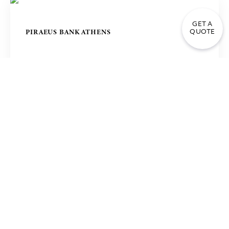
GET A
PIRAEUS BANK ATHENS
QUOTE
МЕЧЕТЬ МАСДЖИД АЛЬ ХАЙИ В Г. СЭНФОРД,
США
ХРАМ ХРИСТА СПАСИТЕЛЯ В МОСКВЕ,
РОССИЯ