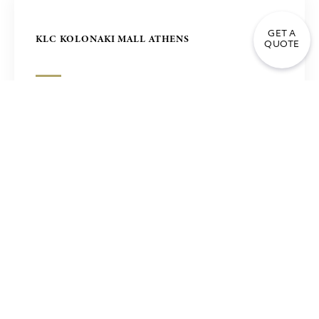
GET A
KLC KOLONAKI MALL ATHENS
QUOTE
LAPIN MALL ATHENS
SHINSEGAE LUXURY MALL, ЮЖНАЯ КОРЕЯ