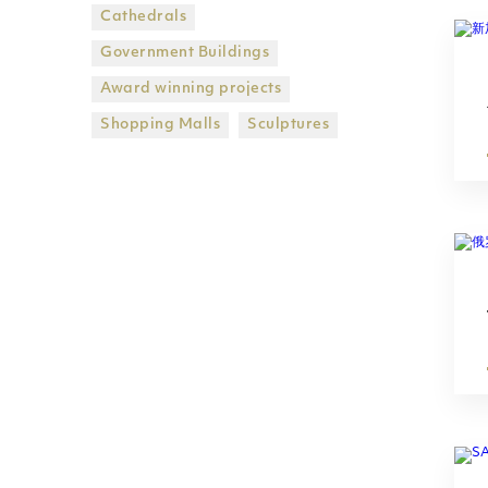
Cathedrals
Government Βuildings
Award winning projects
Shopping Malls
Sculptures