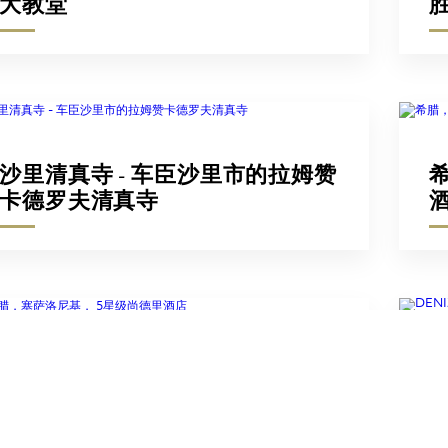
大教堂
沙里清真寺 - 车臣沙里市的拉姆赞
卡德罗夫清真寺
D
希腊，塞萨洛尼基， 5星级尚德里
酒店