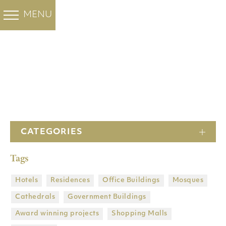
白色大理石
彩色大理石
FHL集团
工程
MENU
BACK
BACK
BACK
BACK
OUR PROJECTS
Santa Marina
Minoan Grey
Ocean Blue
工程
Cloudy Sky
斯拉夫白 大理石
关于我们
酒店
水晶白 大理石
爵士白 大理石
公司
住宅
Thassos Prinos
Thassos Silver
主頁
stream
历史
办公大楼
新雅士白
维纳斯白
Butterfly 大理石
Heraclea White
CATEGORIES
工厂
清真寺
Tags
子公司
大教堂
集团拥有的矿山
政府建筑物
Hotels
Residences
Office Buildings
Mosques
Cathedrals
Government Βuildings
DRY LAY SERVICE
获奖项目
Award winning projects
Shopping Malls