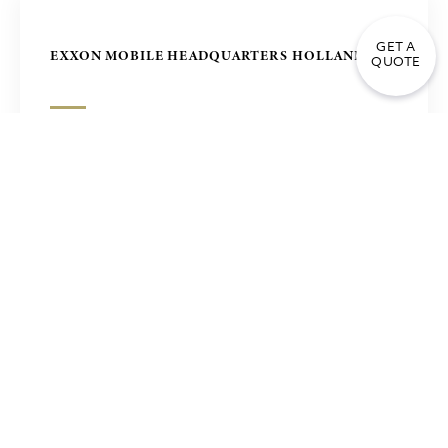
GET A
EXXON MOBILE HEADQUARTERS HOLLAND
QUOTE
菲律宾，马尼拉，办公楼 – ZUELLING项目
PIRAEUS BANK ATHENS