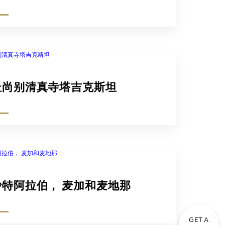
杜尚别清真寺塔吉克斯坦
沙特阿拉伯， 麦加和麦地那
GET A