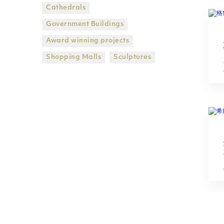
Cathedrals
Government Βuildings
Award winning projects
Shopping Malls
Sculptures