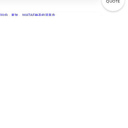
QUOTE
沙特阿拉伯，麦加， MATAF神圣
的清真寺