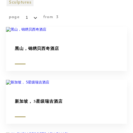
购物广场
Sculptures
雕塑
page
from
3
黑山，锦绣贝西奇酒店
新加坡， 5星级瑞吉酒店