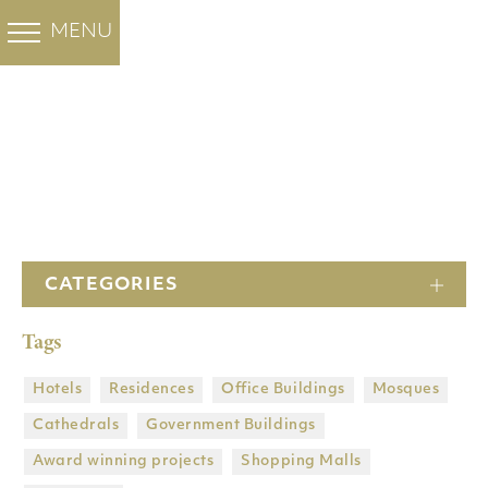
白色大理石
彩色大理石
FHL集团
工程
MENU
BACK
BACK
BACK
BACK
OUR PROJECTS
工程
关于我们
Santa Marina
Minoan Grey
酒店
公司
Thassos Prinos
住宅
主頁
历史
Thassos Silver stream
办公大楼
CATEGORIES
工厂
新雅士白
清真寺
Tags
子公司
维纳斯白
大教堂
集团拥有的矿山
Butterfly 大理石
政府建筑物
Hotels
Residences
Office Buildings
Mosques
Cathedrals
Government Βuildings
DRY LAY SERVICE
获奖项目
Award winning projects
Shopping Malls