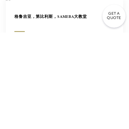
GET A
格鲁吉亚，第比利斯，SAMEBA大教堂
QUOTE
女像柱
米洛的维纳斯