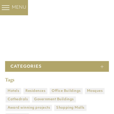
白色大理石
彩色大理石
FHL集团
工程
MENU
BACK
BACK
BACK
BACK
OUR PROJECTS
工程
关于我们
Santa Marina
Minoan Grey
酒店
公司
Thassos Prinos
住宅
主頁
历史
Thassos Silver stream
办公大楼
CATEGORIES
工厂
新雅士白
清真寺
Tags
子公司
维纳斯白
大教堂
集团拥有的矿山
Butterfly 大理石
政府建筑物
Hotels
Residences
Office Buildings
Mosques
Cathedrals
Government Βuildings
DRY LAY SERVICE
获奖项目
Award winning projects
Shopping Malls