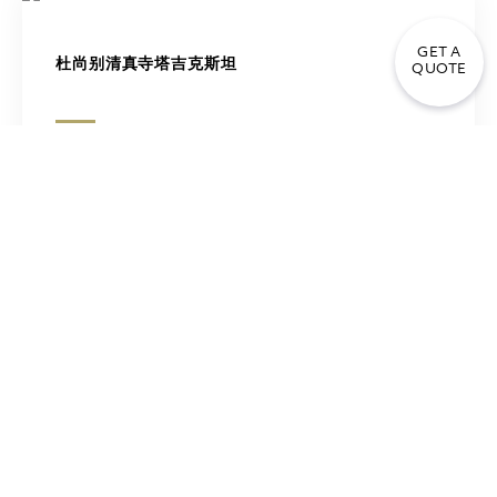
GET A
杜尚别清真寺塔吉克斯坦
QUOTE
阿布扎比的大清真寺
沙特阿拉伯， 麦加和麦地那