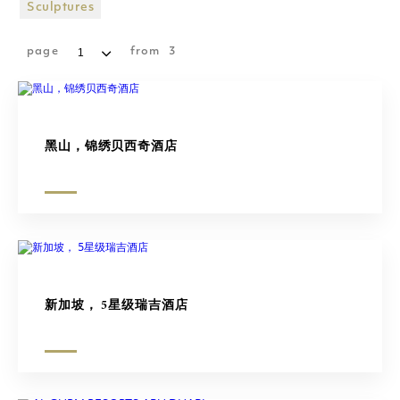
购物广场
Sculptures
雕塑
page
from
3
黑山，锦绣贝西奇酒店
新加坡， 5星级瑞吉酒店