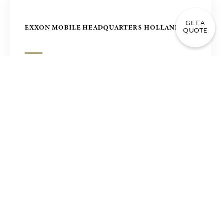
GET A
EXXON MOBILE HEADQUARTERS HOLLAND
QUOTE
菲律宾，马尼拉，办公楼 – ZUELLING项目
PIRAEUS BANK ATHENS