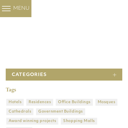
白色大理石
彩色大理石
FHL集团
工程
MENU
BACK
BACK
BACK
BACK
OUR PROJECTS
Santa Marina
Minoan Grey
Ocean Blue
工程
Cloudy Sky
斯拉夫白 大理石
关于我们
酒店
水晶白 大理石
爵士白 大理石
公司
住宅
Thassos Prinos
Thassos Silver
主頁
stream
历史
办公大楼
新雅士白
维纳斯白
Butterfly 大理石
Heraclea White
CATEGORIES
工厂
清真寺
Tags
子公司
大教堂
集团拥有的矿山
政府建筑物
Hotels
Residences
Office Buildings
Mosques
Cathedrals
Government Βuildings
DRY LAY SERVICE
获奖项目
Award winning projects
Shopping Malls