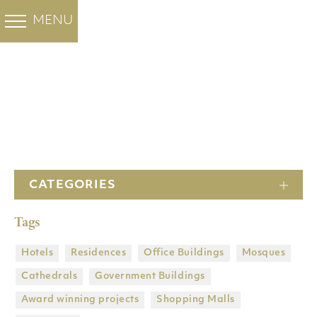
白色大理石
彩色大理石
FHL集团
工程
MENU
BACK
BACK
BACK
BACK
OUR PROJECTS
工程
关于我们
Santa Marina
Minoan Grey
酒店
公司
Thassos Prinos
住宅
主頁
历史
Thassos Silver stream
办公大楼
CATEGORIES
工厂
新雅士白
清真寺
Tags
子公司
维纳斯白
大教堂
集团拥有的矿山
Butterfly 大理石
政府建筑物
Hotels
Residences
Office Buildings
Mosques
Cathedrals
Government Βuildings
DRY LAY SERVICE
获奖项目
Award winning projects
Shopping Malls