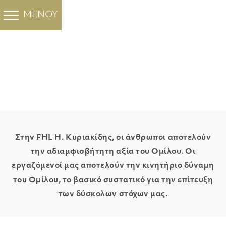
ΈΓΧΡΩΜΟ ΜΑΡΜΑΡΟ
ΛΕΥΚΟ ΜΑΡΜΑΡΟ
FHL GROUP
ΈΡΓΑ
ΜΕΝΟΥ
ΠΙΣΩ
ΠΙΣΩ
ΠΙΣΩ
ΠΙΣΩ
Ασφάλεια και Υγιεινή στη
Santa Marina
Minoan Grey
Ocean Blue
Λατομική Εργασία
Cloudy Sky
Λευκό Μάρμαρο
ΣΧΕΤΙΚΑ ΜΕ ΕΜΑΣ
ΞΕΝΟΔΟΧΕΙΑ
Sivec
Μάρμαρο Θάσος
ΕΤΑΙΡΕΙΑ
ΚΑΤΟΙΚΙΕΣ
Μάρμαρο
ΑΡΧΙΚΗ
FHL Privately Owned Quarries
Βώλακας
ΙΣΤΟΡΙΑ
ΚΤΗΡΙΑ ΓΡΑΦΕΙΩΝ
Θάσος Πρίνος
Θάσος Silver
stream
ΕΡΓΟΣΤΑΣΙΟ
TZAMIA
Στην FHL Η. Κυριακίδης, οι άνθρωποι αποτελούν
Bianco Venatino
Biaco V
την αδιαμφισβήτητη αξία του Ομίλου. Οι
Heraclea White
Μάρμαρο
ΘΥΓΑΤΡΙΚΕΣ
ΚΑΘΕΔΡΙΚΑ
Butterfly
εργαζόμενοί μας αποτελούν την κινητήριο δύναμη
ΛΑΤΟΜΕΙΑ
ΚΥΒΕΡΝΗΤΙΚΑ ΚΤΗΡΙΑ
του Ομίλου, το βασικό συστατικό για την επίτευξη
των δύσκολων στόχων μας.
DRY LAY SERVICE
ΒΡΑΒΕΥΜΕΝΑ ΕΡΓΑ