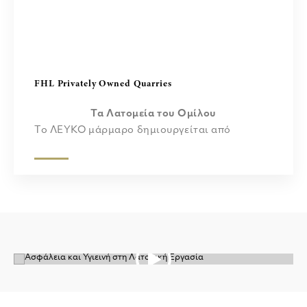
FHL Privately Owned Quarries
Τα Λατομεία του Ομίλου
Το ΛΕΥΚΟ μάρμαρο δημιουργείται από
μεταμορφισμό ενός πολύ αγνού ασβεστόλιθου
ή δολομίτη. Οι χαρακτηριστικοί στροβιλισμοί
και βένες πολλών χρωματισμένων μαρμάρινων
ποικιλιών οφείλονται συνήθως σε διάφορες
ανόργανες ακαθαρσίες όπως πηλός, λάσπη,
άμμος, οξείδια σιδήρου ή λίθους που υπήρχαν
αρχικά ως κόκκοι ή στρώματα στον
ασβεστόλιθο. Αυτές οι διάφορες ακαθαρσίες
έχουν κινητοποιηθεί και ανακρυσταλλωθεί από
την έντονη πίεση και τη θερμότητα του