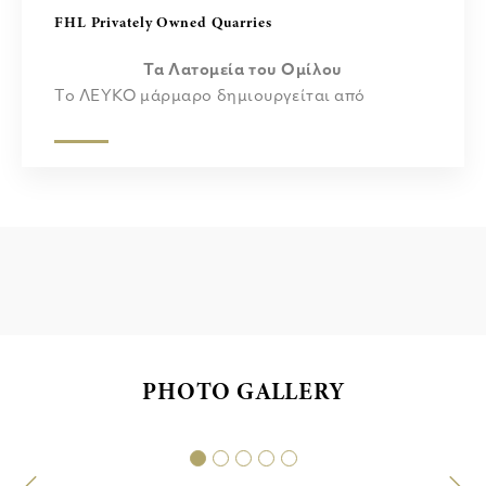
FHL Privately Owned Quarries
Τα Λατομεία του Ομίλου
Το ΛΕΥΚΟ μάρμαρο δημιουργείται από
μεταμορφισμό ενός πολύ αγνού ασβεστόλιθου
ή δολομίτη. Οι χαρακτηριστικοί στροβιλισμοί
και βένες πολλών χρωματισμένων μαρμάρινων
ποικιλιών οφείλονται συνήθως σε διάφορες
ανόργανες ακαθαρσίες όπως πηλός, λάσπη,
άμμος, οξείδια σιδήρου ή λίθους που υπήρχαν
αρχικά ως κόκκοι ή στρώματα στον
ασβεστόλιθο. Αυτές οι διάφορες ακαθαρσίες
έχουν κινητοποιηθεί και ανακρυσταλλωθεί από
την έντονη πίεση και τη θερμότητα του
μεταμορφισμού.
PHOTO GALLERY