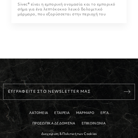
Sivec® είναι η εμπορική ονομασία και το εμπορικό
σήμα για ένα λεπτόκοκκο λευκό δολομιτικό
μάρμαρο, που εξορύσσεται στην περιοχή του
Πρίλεπ στην ΠΓΔΜ. Οι λεπτοί του κόκκοι το
καθιστούν ιδανικό για γλυπτική και αρχιτεκτονικές
εφαρμογές.
ΕΓΓΡΑΦΕΙΤΕ ΣΤΟ NEWSLETTER ΜΑΣ
ΛΑΤΟΜΕΙΑ
ΕΤΑΙΡΕΙΑ
ΜΑΡΜΑΡΟ
ΕΡΓΑ
ΠΡΟΣΩΠΙΚΑ ΔΕΔΟΜΕΝΑ
ΕΠΙΚΟΙΝΩΝΙΑ
Διαχείριση & Πολιτική των Cookies