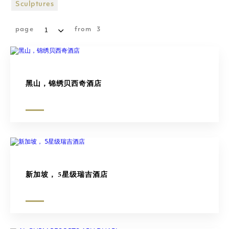
购物广场
Sculptures
雕塑
page
from
3
黑山，锦绣贝西奇酒店
新加坡， 5星级瑞吉酒店