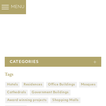
白色大理石
彩色大理石
FHL集团
工程
MENU
BACK
BACK
BACK
BACK
OUR PROJECTS
Santa Marina
Minoan Grey
Ocean Blue
工程
Cloudy Sky
斯拉夫白 大理石
关于我们
酒店
水晶白 大理石
爵士白 大理石
公司
住宅
Thassos Prinos
主頁
Thassos Silver
历史
办公大楼
stream
新雅士白
CATEGORIES
工厂
清真寺
维纳斯白
Tags
子公司
大教堂
Butterfly 大理石
Heraclea White
集团拥有的矿山
政府建筑物
Hotels
Residences
Office Buildings
Mosques
Cathedrals
Government Βuildings
DRY LAY SERVICE
获奖项目
Award winning projects
Shopping Malls