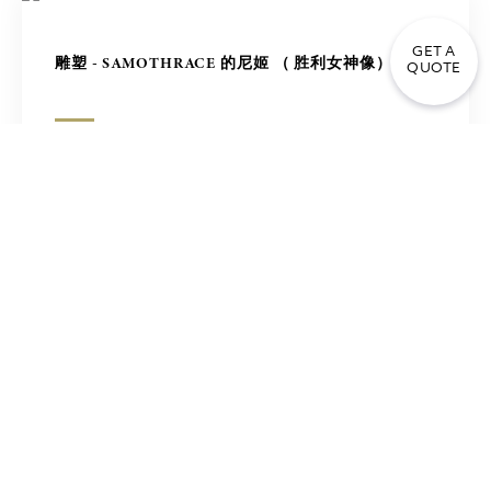
GET A
雕塑 - SAMOTHRACE 的尼姬 （ 胜利女神像）
QUOTE
沙里清真寺 - 车臣沙里市的拉姆赞卡德罗夫清真寺
女像柱