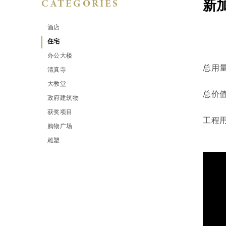
新加
CATEGORIES
酒店
住宅
办公大楼
总用量
清真寺
大教堂
总价值
政府建筑物
获奖项目
工程
购物广场
雕塑