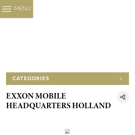
白色大理石
彩色大理石
FHL集团
工程
MENU
BACK
BACK
BACK
BACK
OUR PROJECTS
办公大楼
关于我们
Santa Marina
Minoan Grey
酒店
公司
Thassos Prinos
住宅
历史
Thassos Silver stream
办公大楼
CATEGORIES
工厂
新雅士白
清真寺
EXXON MOBILE
子公司
维纳斯白
大教堂
HEADQUARTERS HOLLAND
集团拥有的矿山
Butterfly 大理石
政府建筑物
DRY LAY SERVICE
获奖项目