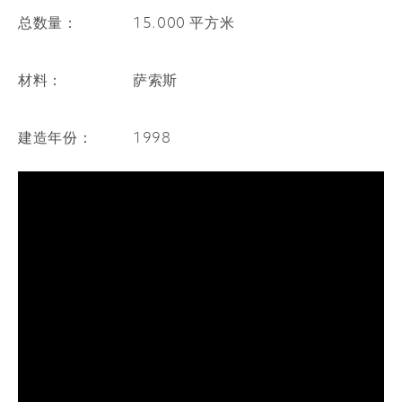
购物广场
总数量：
15.000 平方米
雕塑
材料：
萨索斯
建造年份：
1998