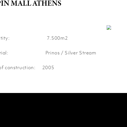
PIN MALL ATHENS
antity: 7.500m
2
erial: Prinos / Silver Stream
of construction:
2005