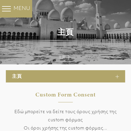
白色大理石
彩色大理石
FHL集团
工程
MENU
BACK
BACK
BACK
BACK
Santa Marina
Minoan Grey
Ocean Blue
主頁
Cloudy Sky
斯拉夫白 大理石
关于我们
酒店
水晶白 大理石
爵士白 大理石
公司
住宅
Thassos Prinos
Thassos Silver
主頁
stream
历史
办公大楼
新雅士白
维纳斯白
Butterfly 大理石
Heraclea White
主頁
工厂
清真寺
子公司
大教堂
Custom Form Consent
集团拥有的矿山
政府建筑物
Εδώ μπορείτε να δείτε τους όρους χρήσης της
DRY LAY SERVICE
获奖项目
custom φόρμας
Οι όροι χρήσης της custom φόρμας...