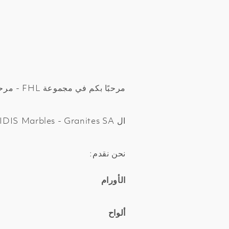
مرحبًا بكم في مجموعة FHL - مرحبًا بكم في عالم الرخام الأبيض
ال F.H.L. I. KYRIAKIDIS Marbles - Granites SA نشطة منذ عام 1991 في استخراج ومعالجة وتسويق الرخام والجرانيت.
نحن نقدم:
الأورام
ألواح