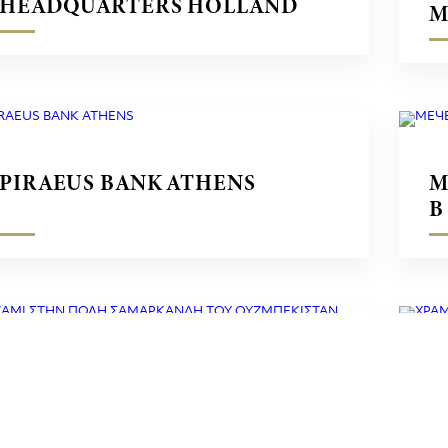
HEADQUARTERS HOLLAND
М
З
PIRAEUS BANK ATHENS
М
В
ΤΖΑΜΙ ΣΤΗΝ ΠΟΛΗ
Х
ΣAMAΡΚΑΝΔΗ ΤΟΥ
М
ΟΥΖΜΠΕΚΙΣΤΑΝ