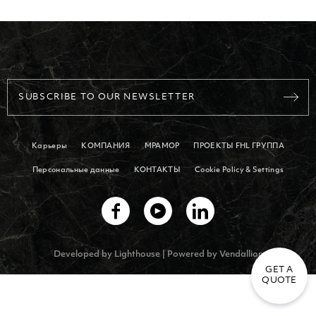
ТОРГОВЫЕ ЦЕНТРЫ
СКУЛЬПТУРЫ
SUBSCRIBE TO OUR NEWSLETTER
Карьеры
КОМПАНИЯ
МРАМОР
ПРОЕКТЫ FHL ГРУППА
Персональные данные
КОНТАКТЫ
Cookie Policy & Settings
Developed by
Lighthouse
| Powered by
Vendallion
GET A
QUOTE