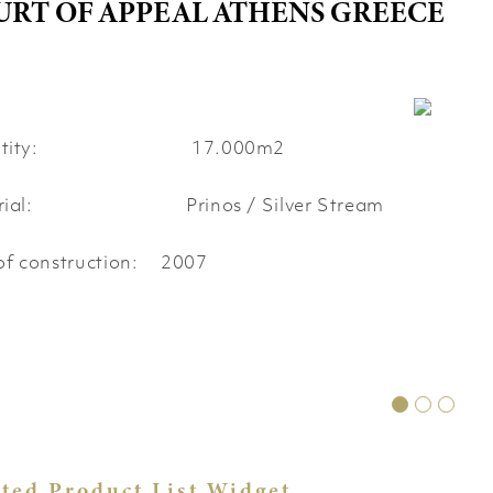
URT OF APPEAL ATHENS GREECE
antity: 17.000m
2
erial: Prinos / Silver Stream
of construction:
2007
ated Product List Widget