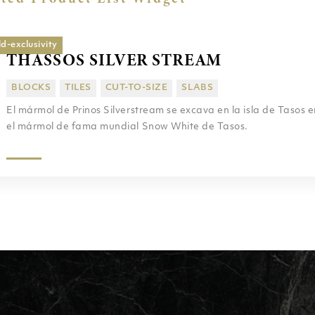
d-exclusivity
THASSOS SILVER STREAM
BLOCKS
TILES
CUT-TO-SIZE
SLABS
El mármol de Prinos Silverstream se excava en la isla de Tasos 
el mármol de fama mundial Snow White de Tasos.