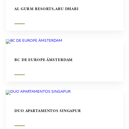
Butterfly Mármol
CENTROS COMERCIALES
AL GURM RESORTS,ABU DHABI
Heraclea White
ESCULTURAS
BC DE EUROPE ÁMSTERDAM
DUO APARTAMENTOS SINGAPUR