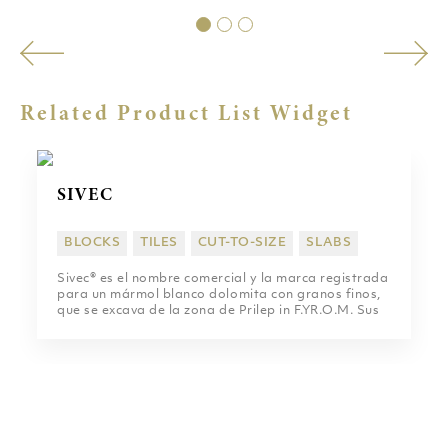
Related Product List Widget
SIVEC
BLOCKS
TILES
CUT-TO-SIZE
SLABS
Sivec® es el nombre comercial y la marca registrada
para un mármol blanco dolomita con granos finos,
que se excava de la zona de Prilep in F.YR.O.M. Sus
finos granos lo hacen ideal para esculturas y
aplicaciones arquitectónicas.